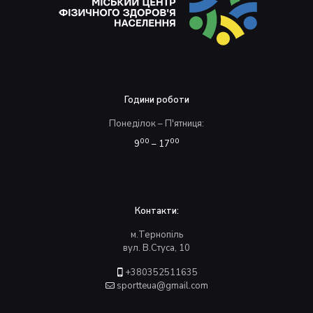
Години роботи
Понеділок – П'ятниця:
00
00
9
– 17
Контакти:
м.Тернопіль
вул. В.Стуса, 10
+380352511635
sportteua@gmail.com