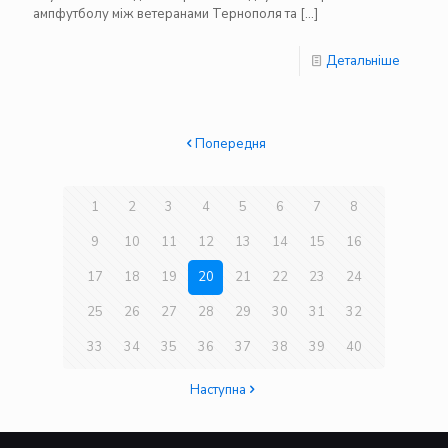
ампфутболу між ветеранами Тернополя та
[…]
Детальніше
Попередня
1
2
3
4
5
6
7
8
9
10
11
12
13
14
15
16
17
18
19
20
21
22
23
24
25
26
27
28
29
30
31
32
33
34
35
36
37
38
39
40
Наступна