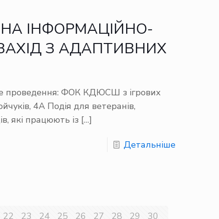
НА ІНФОРМАЦІЙНО-
ЗАХІД З АДАПТИВНИХ
!
це проведення: ФОК КДЮСШ з ігрових
ойчуків, 4А Подія для ветеранів,
в, які працюють із
[…]
Детальніше
22
23
24
25
26
27
28
29
30