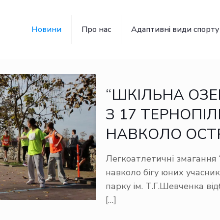
Новини
Про нас
Адаптивні види спорту
“ШКІЛЬНА ОЗЕР
З 17 ТЕРНОПІ
НАВКОЛО ОСТР
Легкоатлетичні змагання 
навколо бігу юних учасник
парку ім. Т.Г.Шевченка ві
[…]