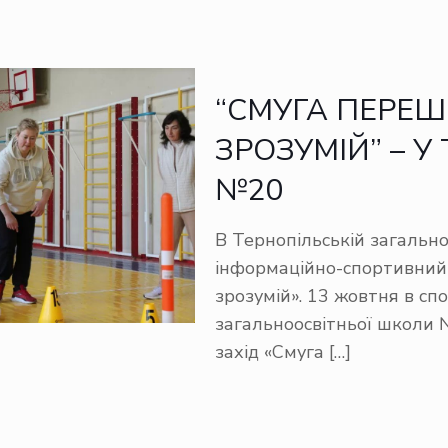
“СМУГА ПЕРЕШ
ЗРОЗУМІЙ” – У
№20
В Тернопільській загально
інформаційно-спортивний 
зрозумій». 13 жовтня в сп
загальноосвітньої школи 
захід «Смуга
[…]