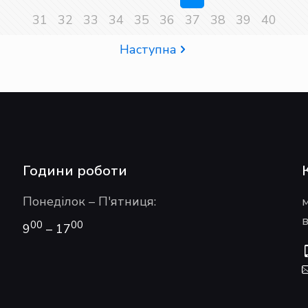
31
32
33
34
35
36
37
38
39
40
Наступна
Години роботи
Понеділок – П'ятниця:
в
00
00
9
– 17