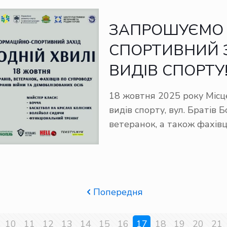
ЗАПРОШУЄМО 
СПОРТИВНИЙ 
ВИДІВ СПОРТУ
18 жовтня 2025 року Міс
видів спорту, вул. Братів Б
ветеранок, а також фахівці
Попередня
10
11
12
13
14
15
16
17
18
19
20
21