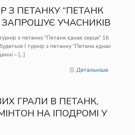
Р З ПЕТАНКУ “ПЕТАНК
 ЗАПРОШУЄ УЧАСНИКІВ
 турнір з петанку “Петанк єднає серця” 16
будеться І турнір з петанку “Петанк єднає
енні –
[…]
Детальніше
ВИХ ГРАЛИ В ПЕТАНК,
МІНТОН НА ІПОДРОМІ У