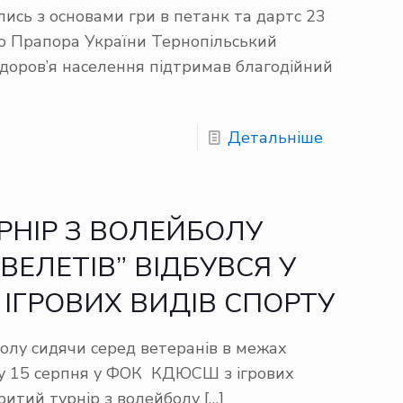
ись з основами гри в петанк та дартс 23
о Прапора України Тернопільський
здоров’я населення підтримав благодійний
Детальніше
РНІР З ВОЛЕЙБОЛУ
ВЕЛЕТІВ” ВІДБУВСЯ У
ІГРОВИХ ВИДІВ СПОРТУ
болу сидячи серед ветеранів в межах
у 15 серпня у ФОК КДЮСШ з ігрових
критий турнір з волейболу
[…]