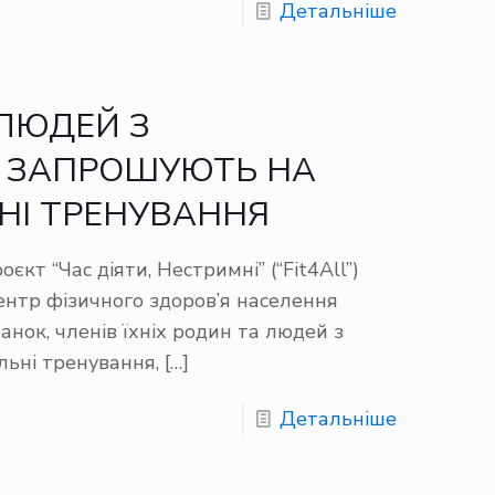
Детальніше
 ЛЮДЕЙ З
Ю ЗАПРОШУЮТЬ НА
НІ ТРЕНУВАННЯ
єкт “Час діяти, Нестримні” (“Fit4All”)
ентр фізичного здоров’я населення
анок, членів їхніх родин та людей з
льні тренування,
[…]
Детальніше