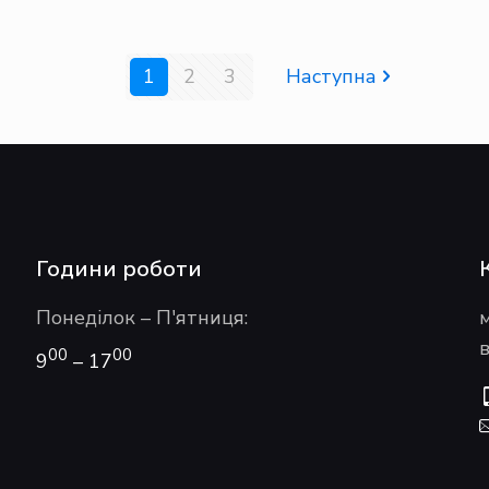
1
2
3
Наступна
Години роботи
Понеділок – П'ятниця:
в
00
00
9
– 17