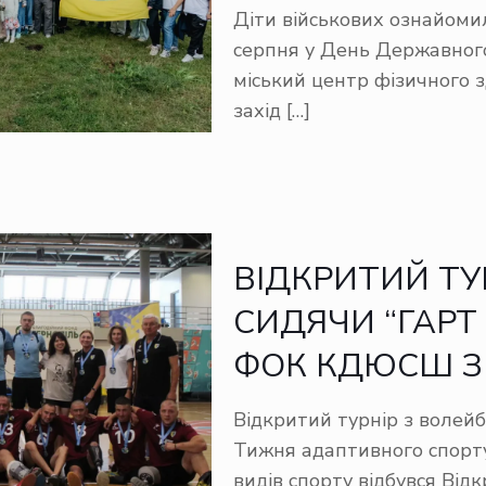
Діти військових ознайомил
серпня у День Державног
міський центр фізичного 
захід
[…]
ВІДКРИТИЙ ТУ
СИДЯЧИ “ГАРТ 
ФОК КДЮСШ З 
Відкритий турнір з волей
Тижня адаптивного спорт
видів спорту відбувся Від