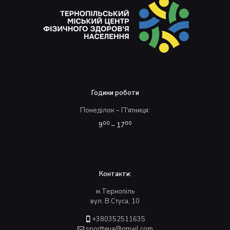
Години роботи
Понеділок – П'ятниця:
00
00
9
– 17
Контакти:
м.Тернопіль
вул. В.Стуса, 10
+380352511635
sportteua@gmail.com