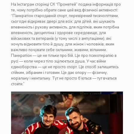
На Інстаграм сторінці СК “Прометей” подана інформація про
те, чому потрібно обрати саме цей вид фізичної активності:
“Панкратіон стародавній спорт, перевірений тисячоліттями,
сьогодні відкриває двері для всіх: для дітей, які шукають
впевненість і рухову активність, для підлітків, яким потрібна
впевненість, дисципліна і здорове середовище, для
військових та ветеранів (у тому числі з ампутаціями), які
хочуть відновити тіло й душу, для жінок і чоловіків, яким
важливо почувати себе сильними, живими, вільними.
Панкратіон — це не тільки про бій. Це про психотерапію в
русі — коли через тіло зцілюється душа. У час війни
єдиноборства — це не просто спорт. Це спосіб залишитись
стійким, зібраним і готовим. Це дає опору — фізичну,
моральну і ментальну. Тут не просто б’ються — тут вчаться
стояти.”