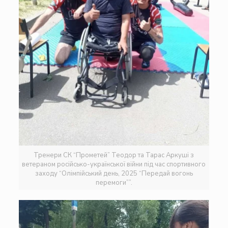
Тренери СК “Прометей” Теодор та Тарас Аркуші з
ветераном російсько-української війни під час спортивного
заходу “Олімпійський день, 2025 “Передай вогонь
перемоги””.