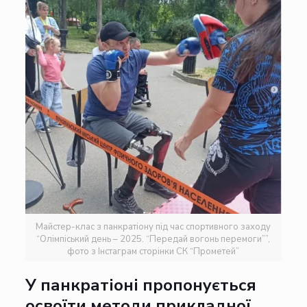
Майстер-клас з панкратіону під час спортивного заходу
“Олімпіський день – 2025. “Передай вогонь перемоги””,
фото з Інстаграм сторінки СК “Прометей”
У панкратіоні пропонується
освоїти методи прикладної