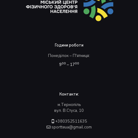
Години роботи
Понеділок – П'ятниця:
00
00
9
– 17
Контакти:
м.Тернопіль
вул. В.Стуса, 10
+380352511635
sportteua@gmail.com