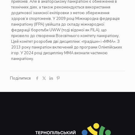
прийомів. Але в аматорському панкратіоні є обмеження в
технічних діях, а також рекомендується використання
додаткової захисної екіпіровки з метою збереження
здоров’я спортсменів. У 2009 році Міжнародна федерація
панкратіону (IFPA) увійшла до складу міжнародної
федерації боротьби UWW (тоді відомої як FILA), що
призвело до створення Всесвітнього комітету панкратіону.
Цей комітет розробив дві дисципліни: «традішн» і «MMA». З
2013 року панкратіон включений до програми Олімпійських
ігор. У 2024 році дисципліну ММА визнали частиною
панкратіону.
Поділитися