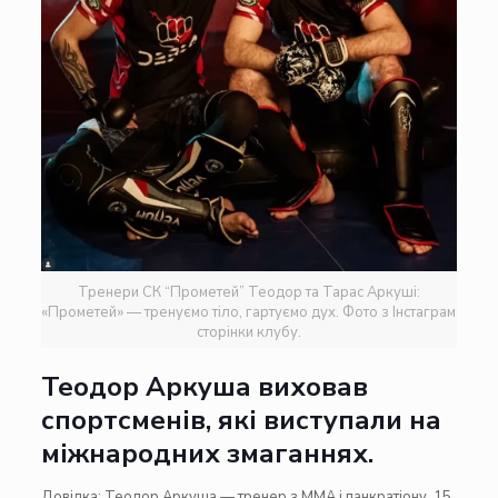
Тренери СК “Прометей” Теодор та Тарас Аркуші:
«Прометей» — тренуємо тіло, гартуємо дух. Фото з Інстаграм
сторінки клубу.
Теодор Аркуша виховав
спортсменів, які виступали на
міжнародних змаганнях.
Довідка: Теодор Аркуша — тренер з ММА і панкратіону. 15