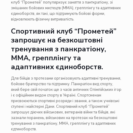
клуб “Прометей” популяризує заняття з панткратіону, зі
змішаних бойових мистецтв (ММА), грепплінгу та адаптивних
єдиноборств, як такі, що підтримують бойові форми,
відновлюють фізичну витривалість.
Спортивний клуб “Прометей”
запрошує на безкоштовні
тренування з панкратіону,
ММА, грепплінгу та
адаптивних єдиноборств.
Для бійців з протезами організовують адаптивні тренування,
бойове братерство та підтримку.
Панкратіон
вид спорту,
який бере свій початок ще з часів античних Олімпійських ігор
і
є офіційним видом спорту в Україні. Спортсменам
присвоюються спортивні розряди і звання, а також учнівські
ступені і майстерні Дани. Спортивний клуб “Прометей”
запрошує діючих військових, ветеранів війни та бійців, які
зазнали поранень, військових на протезах на безкоштовні
тренування з панкратіону, ММА, грепплінгу та адаптивних
єдтиноборств.