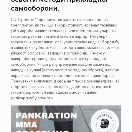
самооборони.
СК “Прометей” пропонує, як заняття панкратіоном так і
грепплінгом, як такі, що використовують арсенал технічних
дій з акробатичними і гімнастичними елементами, ударною
технікою руками і ногами в стійці і в партері. Регулярні
тренування дозволяють опанувати техніку кидків і боротьбу
в стійці, техніку боротьби в партері з використанням великої
кількості больових і задушливих прийомів. Також у
панкратіоні пропонується освоїти методи прикладної
самооборони. У програму тренувань входить захист від
нападу на вулиці (у тому числі з холодною зброєю), а також
вправи, що дозволяють оволодіти технікою єдиноборств.
Тренування включають в себе не тільки з фізичні вправи, а і
теоретичні заняття з філософії єдиноборств, психології,
також спортсменам викладають основи надання
долікарської допомоги.