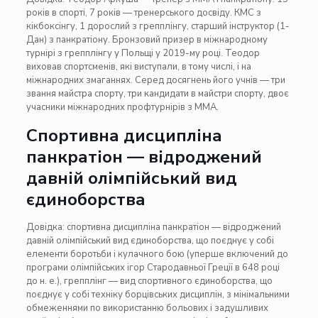
років в спорті, 7 років — тренерського досвіду. КМС з
кікбоксінгу, 1 дорослий з грепплінгу, старший інструктор (1-
Дан) з панкратіону. Бронзовий призер в міжнародному
турнірі з грепплінгу у Польщі у 2019-му році. Теодор
виховав спортсменів, які виступали, в тому числі, і на
міжнародних змаганнях. Серед досягнень його учнів — три
звання майстра спорту, три кандидати в майстри спорту, двоє
учасники міжнародних профтурнірів з ММА.
Спортивна дисципліна
панкратіон — відроджений
давній олімпійський вид
єдиноборства
Довідка: спортивна дисципліна панкратіон — відроджений
давній олімпійський вид єдиноборства, що поєднує у собі
елементи боротьби і кулачного бою (уперше включений до
програми олімпійських ігор Стародавньої Греції в 648 році
до н. е.), грепплінг — вид спортивного єдиноборства, що
поєднує у собі техніку борцівських дисциплін, з мінімальними
обмеженнями по використанню больових і задушливих