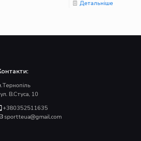
Детальніше
Контакти:
м.Тернопіль
ул. В.Стуса, 10
+380352511635
sportteua@gmail.com