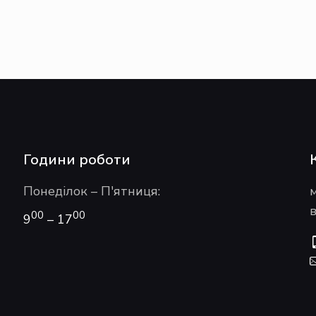
Години роботи
Понеділок – П'ятниця:
в
00
00
9
– 17