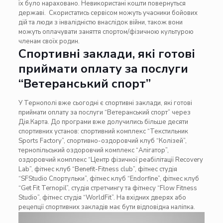
їх було нараховано. Невикористані кошти повернуться
державі. Скористатись сервісом можуть учасники бойових
дій та люди з інвалідністю внаслідок війни, також вони
можуть оплачувати заняття спортом/фізичною культурою
членам своїх родин.
Спортивні заклади, які готові
приймати оплату за послуги
“Ветеранський спорт”
У Тернополі вже сьогодні є спортивні заклади, які готові
приймати оплату за послуги “Ветеранський спорт” через
Дія.Карта. До програми вже долучились більше десяти
спортивних установ: спортивний комплекс “Текстильник
Sports Factory”, спортивно-оздоровчий клуб “Колізей”,
тернопільський оздоровчий комплекс “Алігатор”,
оздоровчий комплекс “Центр фізичної реабілітації Recovery
Lab”, фітнес клуб “Benefit-Fitness club”, фітнес студія
“SFStudio Спортульки”, фітнес клуб “Endorfine”, фітнес клуб
“Get Fit Ternopil”, студія стретчингу та фітнесу “Flow Fitness
Studio”, фітнес студія “WorldFit”. На вхідних дверях або
рецепції спортивних закладів має бути відповідна наліпка.