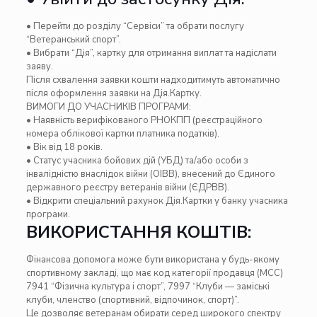
• Перейти до розділу “Сервіси” та обрати послугу
“Ветеранський спорт”.
• Вибрати “Дія”, картку для отримання виплат та надіслати
заяву.
Після схвалення заявки кошти надходитимуть автоматично
після оформлення заявки на Дія.Картку.
ВИМОГИ ДО УЧАСНИКІВ ПРОГРАМИ:
• Наявність верифікованого РНОКПП (реєстраційного
номера облікової картки платника податків).
• Вік від 18 років.
• Статус учасника бойових дій (УБД) та/або особи з
інвалідністю внаслідок війни (ОІВВ), внесений до Єдиного
державного реєстру ветеранів війни (ЄДРВВ).
• Відкрити спеціальний рахунок Дія.Картки у банку учасника
програми.
ВИКОРИСТАННЯ КОШТІВ:
Фінансова допомога може бути використана у будь-якому
спортивному закладі, що має код категорії продавця (МСС)
7941 “Фізична культура і спорт”, 7997 “Клуби — заміські
клуби, членство (спортивний, відпочинок, спорт)”.
Це дозволяє ветеранам обирати серед широкого спектру