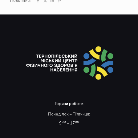
Поділитися
Години роботи
Понеділок – П'ятниця:
00
00
9
– 17