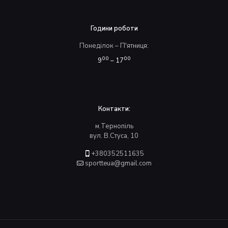
Години роботи
Понеділок – П'ятниця:
00
00
9
– 17
Контакти:
м.Тернопіль
вул. В.Стуса, 10
+380352511635
sportteua@gmail.com