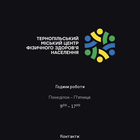
Години роботи
Понеділок – П'ятниця:
00
00
9
– 17
Контакти: