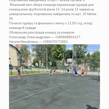
спортивному майданчику по вул. Пилипа Орлика, 8.
Фінальний матч збере команди переможців турнірів для
команд юних футболістів віком 13-14 років 13 червня на
універсальному спортивному майданчику по вул. 15 Квітня,
35.
Початок турніру та фінального матчу о 12.00 год, склад
команди 8 гравців.
Обовязкова реєстрація команд за номером:
Олександр Олександрович — +380668804137;
Наталя Михайлівна — +380675372882.