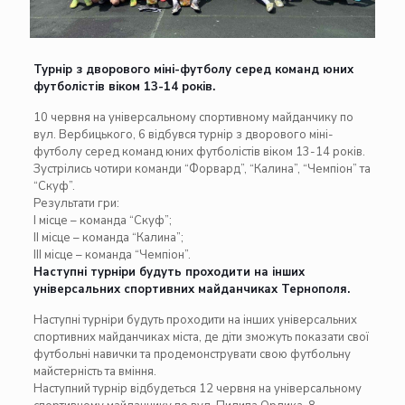
Турнір з дворового міні-футболу серед команд юних
футболістів віком 13-14 років.
10 червня на універсальному спортивному майданчику по
вул. Вербицького, 6 відбувся турнір з дворового міні-
футболу серед команд юних футболістів віком 13-14 років.
Зустрілись чотири команди “Форвард”, “Калина”, “Чемпіон” та
“Скуф”.
Результати гри:
І місце – команда “Скуф”;
ІІ місце – команда “Калина”;
ІІІ місце – команда “Чемпіон”.
Наступні турніри будуть проходити на інших
універсальних спортивних майданчиках Тернополя.
Наступні турніри будуть проходити на інших універсальних
спортивних майданчиках міста, де діти зможуть показати свої
футбольні навички та продемонструвати свою футбольну
майстерність та вміння.
Наступний турнір відбудеться 12 червня на універсальному