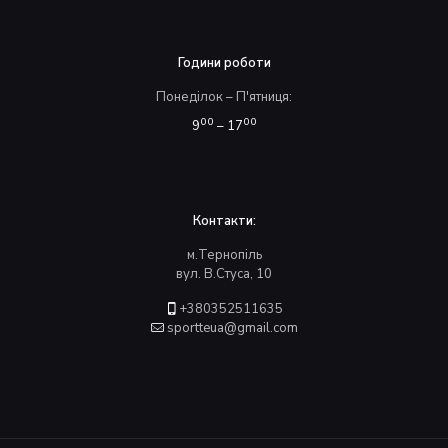
Години роботи
Понеділок – П'ятниця:
00
00
9
– 17
Контакти:
м.Тернопіль
вул. В.Стуса, 10
+380352511635
sportteua@gmail.com