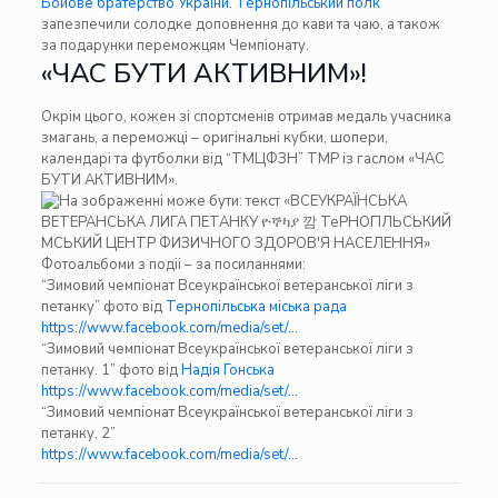
Бойове братерство України. Тернопільський полк
запезпечили солодке доповнення до кави та чаю, а також
за подарунки переможцям Чемпіонату.
«ЧАС БУТИ АКТИВНИМ»!
Окрім цього, кожен зі спортсменів отримав медаль учасника
змагань, а переможці – оригінальні кубки, шопери,
календарі та футболки від “ТМЦФЗН” ТМР із гаслом «ЧАС
БУТИ АКТИВНИМ».
Фотоальбоми з подіі – за посиланнями:
“Зимовий чемпіонат Всеукраїнської ветеранської ліги з
петанку” фото від
Тернопільська міська рада
https://www.facebook.com/media/set/…
“Зимовий чемпіонат Всеукраїнської ветеранської ліги з
петанку. 1” фото від
Надія Гонська
https://www.facebook.com/media/set/…
“Зимовий чемпіонат Всеукраїнської ветеранської ліги з
петанку. 2”
https://www.facebook.com/media/set/…