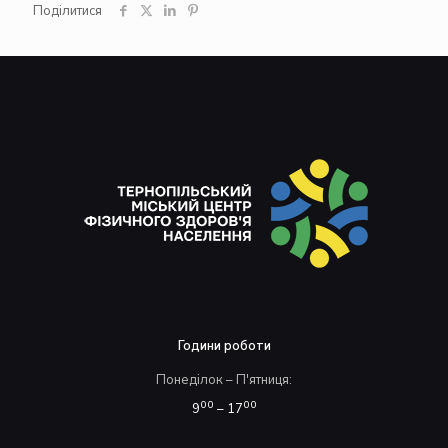
Поділитися
Години роботи
Понеділок – П'ятниця:
00
00
9
– 17