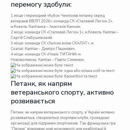
перемогу здобули:
1 місце і перехідний «Кубок Чемпіонів петанку серед
ветеранів ВВЛП 2026»: к
оманда СК «Сталевий Легіон 2»,
м.Ковель. Капітанка – Анастасія Канонік.
2 місце: к
оманда СК «Сталевий Легіон 1», м.Ковель. Капітан –
Сергій Слабушевський.
3 місце:
команда СК «Залізні воїни СКАЛАТ», м.
Скалат. Капітан – Дмитро Пашкевич.
4 місце: команда СК «Новік ТИТАНИ» м.
Нововолинськ. Капітан – Павло Семенюк.
Петанк, як напрям
ветеранського спорту, активно
розвивається
Петанк, як напрям ветеранського спорту, в Україні активно
розвивається, створюються спортивні клуби, громадські
організації для підтримки спортсменів. Так французька гра
“Петанк” відкриває нові можливості для реабілітації й