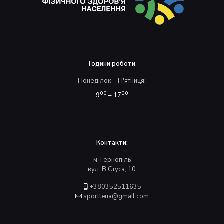
Години роботи
Понеділок – П'ятниця:
00
00
9
– 17
Контакти:
м.Тернопіль
вул. В.Стуса, 10
+380352511635
sportteua@gmail.com