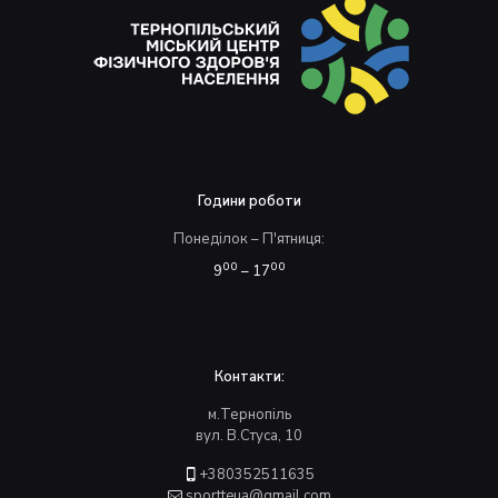
Години роботи
Понеділок – П'ятниця:
00
00
9
– 17
Контакти:
м.Тернопіль
вул. В.Стуса, 10
+380352511635
sportteua@gmail.com