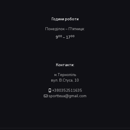
Години роботи
Понеділок – П'ятниця:
00
00
9
– 17
Контакти:
м.Тернопіль
вул. В.Стуса, 10
+380352511635
sportteua@gmail.com