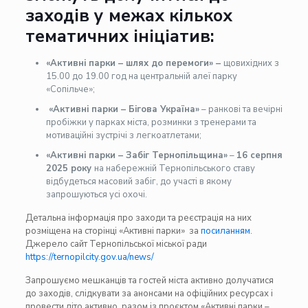
заходів у межах кількох
тематичних ініціатив:
«Активні парки – шлях до перемоги» –
щовихідних з
15.00 до 19.00 год на центральній алеї парку
«Сопільче»;
«Активні парки – Бігова Україна»
– ранкові та вечірні
пробіжки у парках міста, розминки з тренерами та
мотиваційні зустрічі з легкоатлетами;
«Активні парки – Забіг Тернопільщина»
–
16 серпня
2025 року
на набережній Тернопільського ставу
відбудеться масовий забіг, до участі в якому
запрошуються усі охочі.
Детальна інформація про заходи та реєстрація на них
розміщена на сторінці «Активні парки» за
посиланням
.
Джерело сайт Тернопільської міської ради
https://ternopilcity.gov.ua/news/
Запрошуємо мешканців та гостей міста активно долучатися
до заходів, слідкувати за анонсами на офіційних ресурсах і
провести літо активно, разом із проєктом «Активні парки –