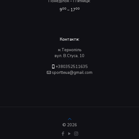
Понеділок – П'ятниця:
00
00
9
– 17
Контакти:
м.Тернопіль
вул. В.Стуса, 10
+380352511635
sportteua@gmail.com
© 2026