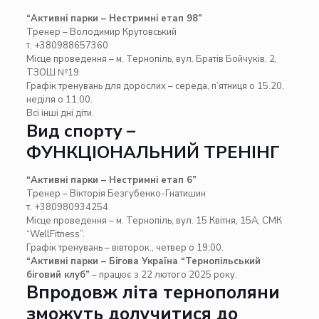
“Активні парки – Нестримні етап 98”
Тренер – Володимир Крутовський
т. +380988657360
Місце проведення – м. Тернопіль, вул. Братів Бойчуків, 2,
ТЗОШ №19
Графік тренувань для дорослих – середа, п’ятниця о 15.20,
неділя о 11.00.
Всі інші дні діти.
Вид спорту –
ФУНКЦІОНАЛЬНИЙ ТРЕНІНГ
“Активні парки – Нестримні етап 6”
Тренер – Вікторія Безгубенко-Гнатишин
т. +380980934254
Місце проведення – м. Тернопіль, вул. 15 Квітня, 15А, СМК
“WellFitness”.
Графік тренувань – вівторок., четвер о 19:00.
“Активні парки – Бігова Україна “Тернопільський
біговий клуб”
– працює з 22 лютого 2025 року.
Впродовж літа тернополяни
зможуть долучитися до