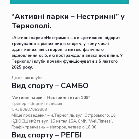
“Активні парки – Нестримні” у
Тернополі.
«Активні парки «Нестримні»
– це щотижневі відкриті
тренування з різних видів спорту, у тому числі
адаптивних, які створені з метою фізичного
відновлення осіб, які постраждали внаслідок війни. У
Тернополі клуби почали функціонувати з 5 лютого
2025 року.
Діють такі клуби:
Вид спорту – САМБО
“
Активні парки – Нестримні етап 109″
Тренер – Віталій Гнатишин
т. +380687069889
Місце проведення – м.Тернопіль, вул. Острозького, 16,
КДЮСШ №2 та вул. 15 квітня 15А, СМК “WellFitness”.
Графік тренувань – вівторок, четвер о 18.00.
Вид спорту – РЕГБІ