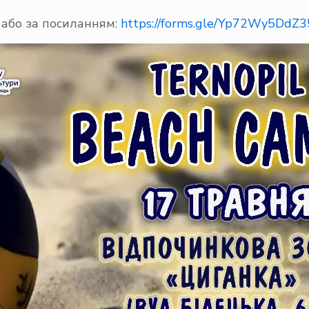
 або за посиланням:
https://forms.gle/Yp72Wy5DdZ