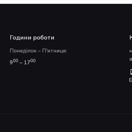
Години роботи
Понеділок – П'ятниця:
в
00
00
9
– 17