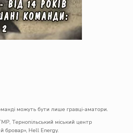
 команді можуть бути лише гравці-аматори.
 ТМР, Тернопільський міський центр
 бровар», Hell Energy.