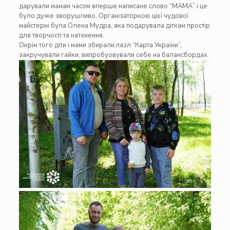
дарували мамам часом вперше написане слово “МАМА” і це
було дуже зворушливо. Організаторкою цієї чудової
майстерні була
Олена Мудра
, яка подарувала діткам простір
для творчості та натхнення.
Окрім того діти і мами збирали пазл “Карта України”,
закручували гайки, випробуовували себе на балансбордах.