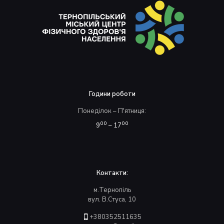
Години роботи
Понеділок – П'ятниця:
00
00
9
– 17
Контакти:
м.Тернопіль
вул. В.Стуса, 10
+380352511635