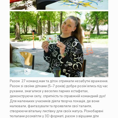
Разом 27 команд мам та діток отримали незабутні враження.
Разом зі своїми дітками (5–7 років) добре розім’ялись під час
руханки, змагалися у веселих парних естафетах,
демонструючи силу, спритність та справжній командний дух!
Для маленьких учасників діяла творча локація, де вони
малювали, фантазували та проявляли свої таланти,
створюючи вітальну листівку для своїх матусь. Різнобарвні
тюльпани розквітли у 3D форматі, разом з віршами діти