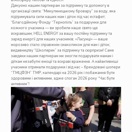
атмосферу любові та єдності!
Дякуємо нашим партнерам за підтримку та допомогу в
організації свята: “Микулинецькому бровару” за воду, яка
підтримувала сили наших мам і діток під час естафет;
“
Благодійному Фонду “Тернопіль”
за подарунки для
кожного учасника — ви зробили наше свято ще
яскравішим;
HELL ENERGY
за вашу постійну підтримку та
заряд енергії для наших учасників; «Ласунці» — ваше
морозиво стало справжнім смаколиком для мам і діток;
в
идавництву “Школярик”
за підтримку та сюрпризи! Саме
завдяки нашим партнерам ми змогли подарувати мамам і
діткам незабутні емоції та яскраві враження. А найактивніші
учасники отримали подарунки і від нас – брендовані шопери
“ТМЦФЗН” ТМР, календарі на 2026 рік і побажання бути
здоровими і активними, адже слоган 2026 року “Час бути
активним”!