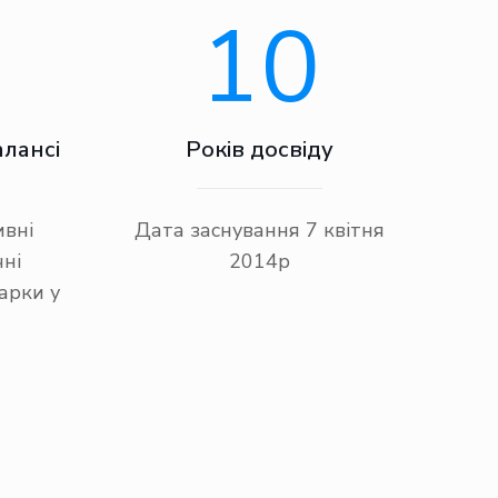
10
+
алансі
Років досвіду
ивні
Дата заснування 7 квітня
ні
2014р
арки у