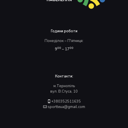
Години роботи
Понеділок – П'ятниця:
00
00
9
– 17
Контакти:
м.Тернопіль
вул. В.Стуса, 10
+380352511635
sportteua@gmail.com