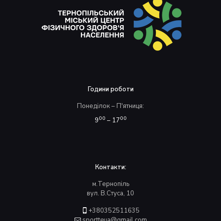
Години роботи
Понеділок – П'ятниця:
00
00
9
– 17
Контакти:
м.Тернопіль
вул. В.Стуса, 10
+380352511635
sportteua@gmail.com