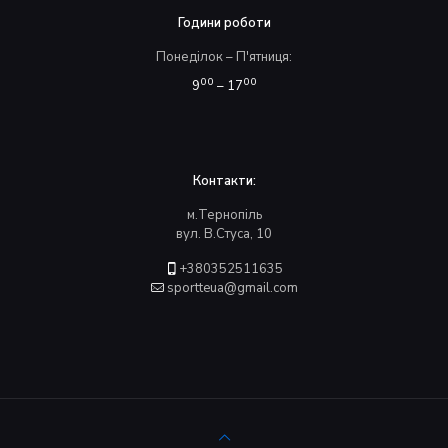
Години роботи
Понеділок – П'ятниця:
00
00
9
– 17
Контакти:
м.Тернопіль
вул. В.Стуса, 10
+380352511635
sportteua@gmail.com