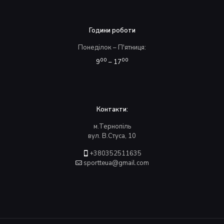
Години роботи
Понеділок – П'ятниця:
00
00
9
– 17
Контакти:
м.Тернопіль
вул. В.Стуса, 10
+380352511635
sportteua@gmail.com