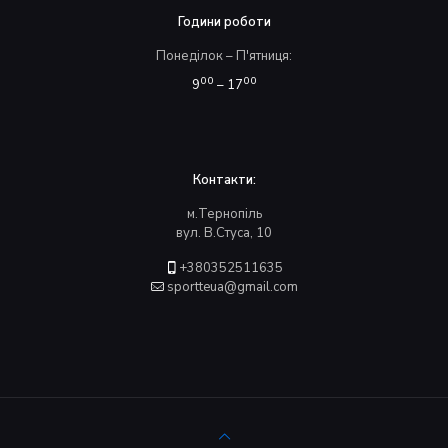
Години роботи
Понеділок – П'ятниця:
00
00
9
– 17
Контакти:
м.Тернопіль
вул. В.Стуса, 10
+380352511635
sportteua@gmail.com