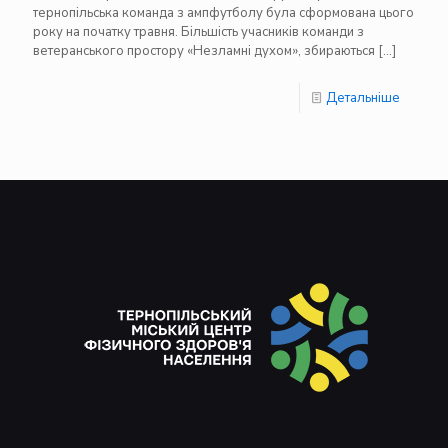
тернопільська команда з ампфутболу була сформована цього
року на початку травня. Більшість учасників команди з
ветеранського простору «Незламні духом», збираються
[…]
Детальніше