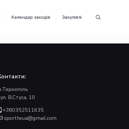
Календар заходів
Закупівлі
Контакти:
м.Тернопіль
ул. В.Стуса, 10
+380352511635
sportteua@gmail.com