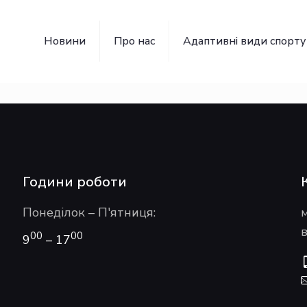
Новини
Про нас
Адаптивні види спорту
Години роботи
Понеділок – П'ятниця:
в
00
00
9
– 17