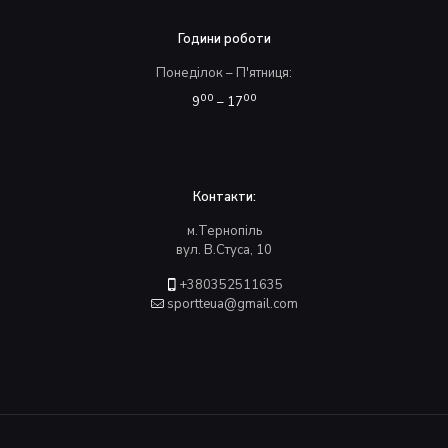
Години роботи
Понеділок – П'ятниця:
00
00
9
– 17
Контакти:
м.Тернопіль
вул. В.Стуса, 10
+380352511635
sportteua@gmail.com