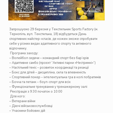
Запрошуємо 29 березня у
Текстильник Sports Factory
(м.
Тернопіль, вул. Текстильна, 18) відбудеться День
спортивних майстер-класів, де кожен зможе спробувати
себе у різних видах адаптивного спорту та активного
відпочинку.
Програма заходу:
– Волейбол сидячи – командний спорт без бар’єрів
– Адаптивне самбо (проєкт “Активні парки «Нестримні»”)
– Настільний теніс – розвиток координації та реакції
– Бокс для дітей – дисципліна, сила та впевненість
– Спортивний покер – інтелектуальна гра в колі побратимів
– Бочча та петанк – боул-спорт для всіх
– Функціональне тренування у тренажерному залі
Реєстрація з 9:30 початок о 10:00
Для кого:
– Ветерани війни
– Діючі військовослужбовці
– Учасники бойових дій