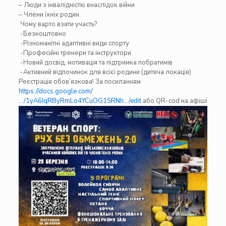
– Люди з інвалідністю внаслідок війни
– Члени їхніх родин
Чому варто взяти участь?
-Безкоштовно
-Різноманітні адаптивні види спорту
-Професійні тренери та інструктори
-Новий досвід, мотивація та підтримка побратимів
-Активний відпочинок для всієї родини (дитяча локація)
Реєстрація обов’язкова! За посиланням
https://docs.google.com/
…/1yA6IqRByRmLo4YCuOG1SRNh…/edit
або QR-cod на афіші