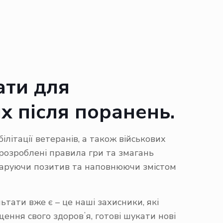
ати для
их після поранень.
літації ветеранів, а також військових
розроблені правила гри та змагань
й, даруючи позитив та наповнюючи змістом
тати вже є – це наші захисники, які
щення свого здоровʼя, готові шукати нові