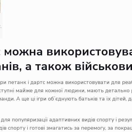
.
тс можна використовув
анів, а також військов
ри петанк і дартс можна використовувати для реабі
оступні майже для кожної людини, мають детально 
манди. А ще ці ігри обʼєднують батьків та їх діте
я популяризації адаптивних видів спорту і резуль
в спорту і готові змагатись за перемогу, за покра