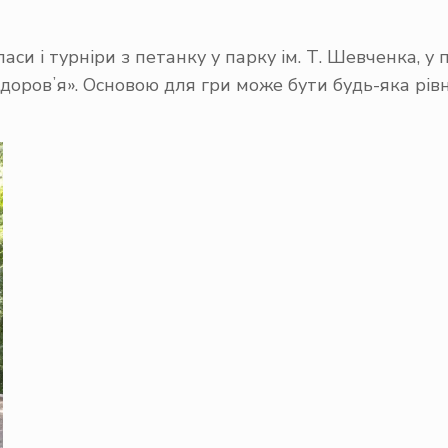
и і турніри з петанку у парку ім. Т. Шевченка, у
оровʼя». Основою для гри може бути будь-яка рівн