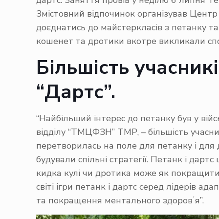
дартс. Заняття провів у неділю 6 липня Те
Змістовний відпочинок організував Центр п
доєднатись до майстеркласів з петанку та 
кошенет та дротики вкотре викликали спо
Більшість учасникі
“Дартс”.
“Найбільший інтерес до петанку був у війс
відділу “ТМЦФЗН” ТМР, – більшість учасник
перетворилась на поле для петанку і для 
будували спільні стратегії. Петанк і дарт
кидка кулі чи дротика може як покращитис
світі ігри петанк і дартс серед лідерів а
та покращення ментального здоровʼя”.