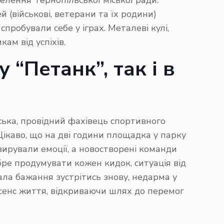
елення Тернопільської міської ради.
 (військові, ветерани та їх родини)
пробували себе у іграх. Металеві кулі,
м від успіхів.
 “Петанк”, так і в
вська, провідний фахівець спортивного
 Цікаво, що на дві години площадка у парку
вирували емоції, а новостворені команди
обре продумувати кожен кидок, ситуація від
ала бажання зустрітись знову, недарма у
ю сенс життя, відкриваючи шлях до перемог