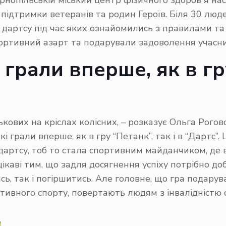
рнопільській міський центр фізичного здоровʼя нас
ідтримки ветеранів та родин Героїв. Біля 30 людей
дартсу під час яких ознайомились з правилами та с
ртивний азарт та подарували задоволення учасника
 грали вперше, як в гру
ькових на кріслах колісних, – розказує Ольга Рого
і грали вперше, як в гру “Петанк”, так і в “Дартс”.
дартсу, тоб то стала спортивним майданчиком, де 
с цікаві тим, що задля досягнення успіху потрібно д
ь, так і погіршитись. Але головне, що гра подарув
даптивного спорту, повертають людям з інвалідніст