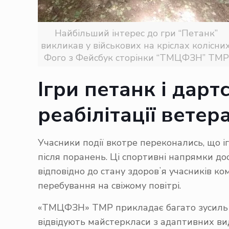
Найбільший інтерес до гри “Петанк”
викликав у військових на кріслах колісних
Фого з Фейсбук сторінки “ТМЦФЗН” ТМР
Ігри петанк і дар
реабілітації ветер
Учасники події вкотре переконались, що іг
після поранень. Ці спортивні напрямки д
відповідно до стану здоровʼя учасників ко
перебування на свіжому повітрі.
«ТМЦФЗН» ТМР прикладає багато зусиль дл
відвідують майстеркласи з адаптивних виді