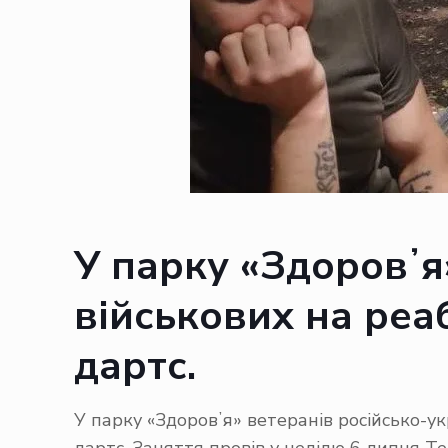
У парку «Здоровʼя»
військових на реаб
дартс.
У парку «Здоровʼя» ветеранів російсько-ук