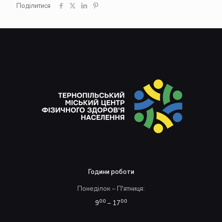
Поділитися
Години роботи
Понеділок – П'ятниця:
00
00
9
– 17