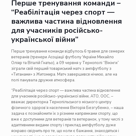
Перше тренування команди –
“Реабілітація через спорт —
важлива частина відновлення
для учасників російсько-
української війни”
Перше тренування команди відбулось 6 травня для семерих
ветеранів (тренери Асоціації футболу України Михайло
Оліяр та Віталій Гнатьо), а 09 червня у Тернополі “Вікінги”
зіграли свій перший товариський матч з ампфутболу з
«Титанами» з Житомира. Матч завершився нічиєю, але на
полі панувала дружня атмосфера.
“Реабілітація через спорт — важлива частина відновлення
для учасників російсько-української війни, АТО, ООС, –
вважає директорка Тернопільського міського центру
фізичного здоров’я населення Вікторія Безгубенко, – наша
задача є познайомити їх з різними напрямками спорту, що
вже є доступними для ветеранів та ветеранок, у тому числі з
адаптивними видами спорту і приклад ампфутболу дуже
яскраво свідчить про те, що коли є бажання, знаходяться і