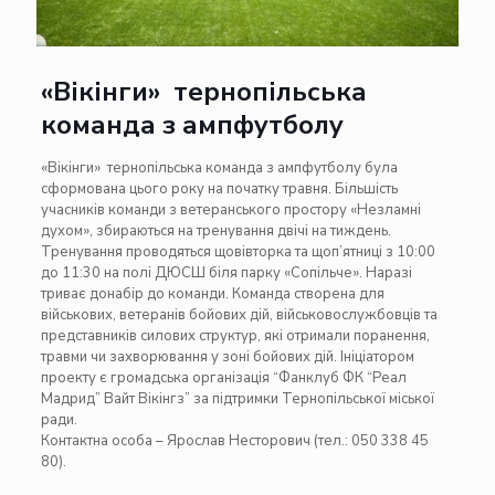
«Вікінги» тернопільська
команда з ампфутболу
«Вікінги» тернопільська команда з ампфутболу була
сформована цього року на початку травня. Більшість
учасників команди з ветеранського простору «Незламні
духом», збираються на тренування двічі на тиждень.
Тренування проводяться щовівторка та щоп’ятниці з 10:00
до 11:30 на полі ДЮСШ біля парку «Сопільче». Наразі
триває донабір до команди. Команда створена для
військових, ветеранів бойових дій, військовослужбовців та
представників силових структур, які отримали поранення,
травми чи захворювання у зоні бойових дій. Ініціатором
проекту є громадська організація “Фанклуб ФК “Реал
Мадрид” Вайт Вікінгз” за підтримки Тернопільської міської
ради.
Контактна особа – Ярослав Несторович (тел.: 050 338 45
80).