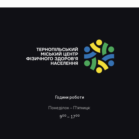
Години роботи
Понеділок – П'ятниця:
00
00
9
– 17