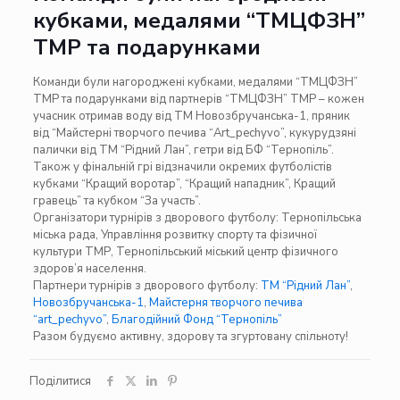
кубками, медалями “ТМЦФЗН”
ТМР та подарунками
Команди були нагороджені кубками, медалями “ТМЦФЗН”
ТМР та подарунками від партнерів “ТМЦФЗН” ТМР – кожен
учасник отримав воду від ТМ Новозбручанська-1, пряник
від “Майстерні творчого печива “Art_pechyvo”, кукурудзяні
палички від ТМ “Рідний Лан”, гетри від БФ “Тернопіль”.
Також у фінальній грі відзначили окремих футболістів
кубками “Кращий воротар”, “Кращий нападник”, Кращий
гравець” та кубком “За участь”.
Організатори турнірів з дворового футболу: Тернопільська
міська рада, Управління розвитку спорту та фізичної
культури ТМР, Тернопільський міський центр фізичного
здоров’я населення.
Партнери турнірів з дворового футболу:
ТМ “Рідний Лан”
,
Новозбручанська-1
,
Майстерня творчого печива
“art_pechyvo”
,
Благодійний Фонд “Тернопіль”
Разом будуємо активну, здорову та згуртовану спільноту!
Поділитися