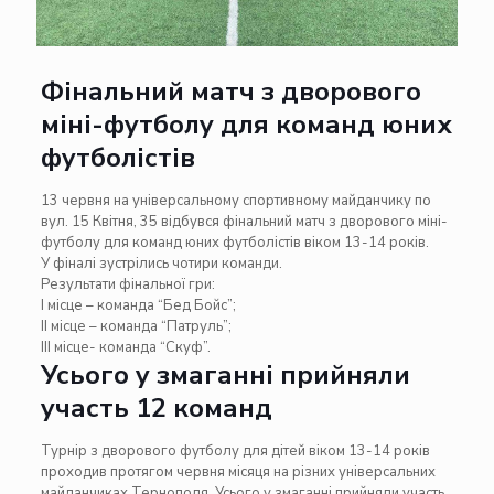
Фінальний матч з дворового
міні-футболу для команд юних
футболістів
13 червня на універсальному спортивному майданчику по
вул. 15 Квітня, 35 відбувся фінальний матч з дворового міні-
футболу для команд юних футболістів віком 13-14 років.
У фіналі зустрілись чотири команди.
Результати фінальної гри:
І місце – команда “Бед Бойс”;
ІІ місце – команда “Патруль”;
ІІІ місце- команда “Скуф”.
Усього у змаганні прийняли
участь 12 команд
Турнір з дворового футболу для дітей віком 13-14 років
проходив протягом червня місяця на різних універсальних
майданчиках Тернополя. Усього у змаганні прийняли участь