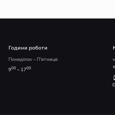
Години роботи
Понеділок – П'ятниця:
в
00
00
9
– 17