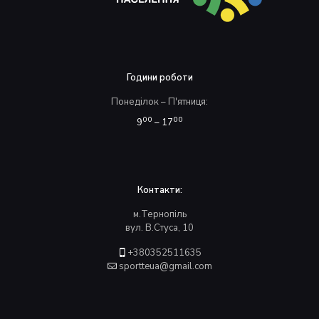
Години роботи
Понеділок – П'ятниця:
00
00
9
– 17
Контакти:
м.Тернопіль
вул. В.Стуса, 10
+380352511635
sportteua@gmail.com