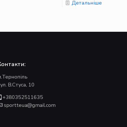
Детальніше
Контакти:
м.Тернопіль
ул. В.Стуса, 10
+380352511635
sportteua@gmail.com