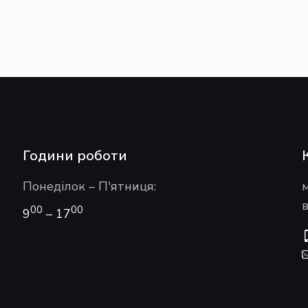
Години роботи
Понеділок – П'ятниця:
в
00
00
9
– 17