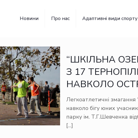
Новини
Про нас
Адаптивні види спорту
“ШКІЛЬНА ОЗЕР
З 17 ТЕРНОПІ
НАВКОЛО ОСТР
Легкоатлетичні змагання 
навколо бігу юних учасник
парку ім. Т.Г.Шевченка ві
[…]