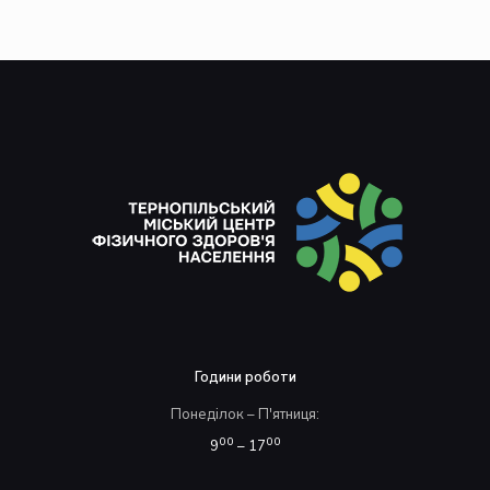
Години роботи
Понеділок – П'ятниця:
00
00
9
– 17