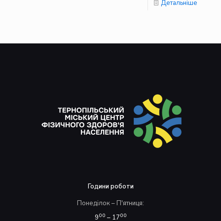
Детальніше
Години роботи
Понеділок – П'ятниця:
00
00
9
– 17