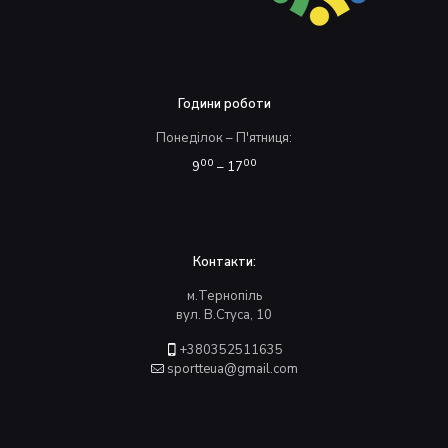
Години роботи
Понеділок – П'ятниця:
00
00
9
– 17
Контакти:
м.Тернопіль
вул. В.Стуса, 10
+380352511635
sportteua@gmail.com