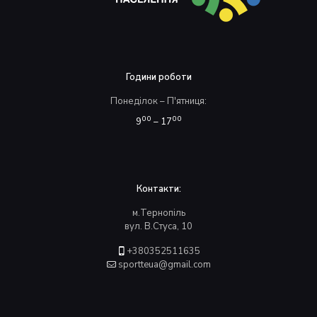
Години роботи
Понеділок – П'ятниця:
00
00
9
– 17
Контакти:
м.Тернопіль
вул. В.Стуса, 10
+380352511635
sportteua@gmail.com