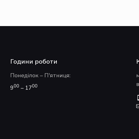
Години роботи
Понеділок – П'ятниця:
в
00
00
9
– 17