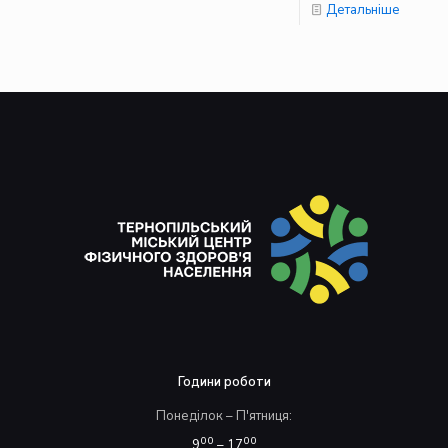
Детальніше
Години роботи
Понеділок – П'ятниця:
00
00
9
– 17