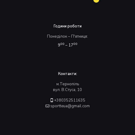
Години роботи
Понеділок – П'ятниця:
00
00
9
– 17
Контакти:
м.Тернопіль
вул. В.Стуса, 10
+380352511635
sportteua@gmail.com