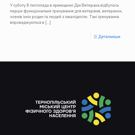
У суботу 8 листопада в приміщенні Дім Ветерана відбулось
перше функціональне тренування для ветеранів, ветеранок,
членів їхніх родин та людей з інвалідністю. Такі тренування
впроваджуються в
[…]
Детальніше