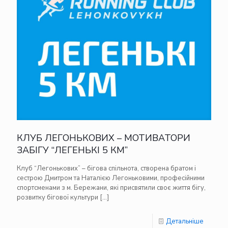
КЛУБ ЛЕГОНЬКОВИХ – МОТИВАТОРИ
ЗАБІГУ “ЛЕГЕНЬКІ 5 КМ”
Клуб “Легонькових” – бігова спільнота, створена братом і
сестрою Дмитром та Наталією Легоньковими, професійними
спортсменами з м. Бережани, які присвятили своє життя бігу,
розвитку бігової культури
[…]
Детальніше