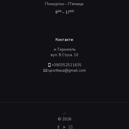
Понеділок – П'ятниця:
00
00
9
– 17
Контакти:
м.Тернопіль
вул. В.Стуса, 10
+380352511635
sportteua@gmail.com
© 2026