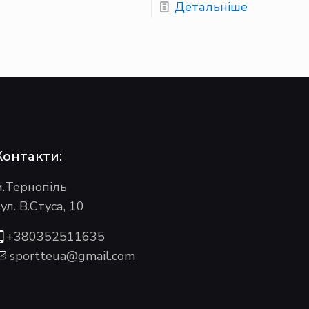
Детальніше
Контакти:
м.Тернопіль
ул. В.Стуса, 10
+380352511635
sportteua@gmail.com