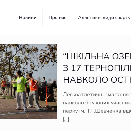
Новини
Про нас
Адаптивні види спорту
“ШКІЛЬНА ОЗЕР
З 17 ТЕРНОПІ
НАВКОЛО ОСТР
Легкоатлетичні змагання 
навколо бігу юних учасник
парку ім. Т.Г.Шевченка ві
[…]