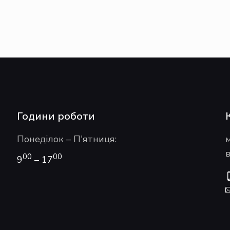
Години роботи
Понеділок – П'ятниця:
в
00
00
9
– 17