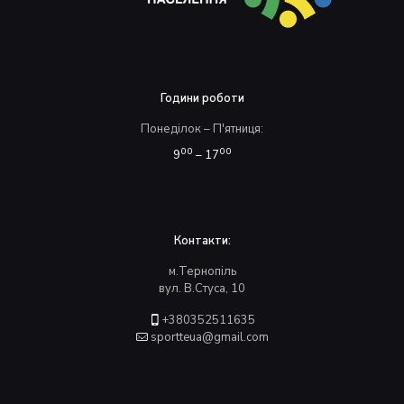
Години роботи
Понеділок – П'ятниця:
00
00
9
– 17
Контакти:
м.Тернопіль
вул. В.Стуса, 10
+380352511635
sportteua@gmail.com