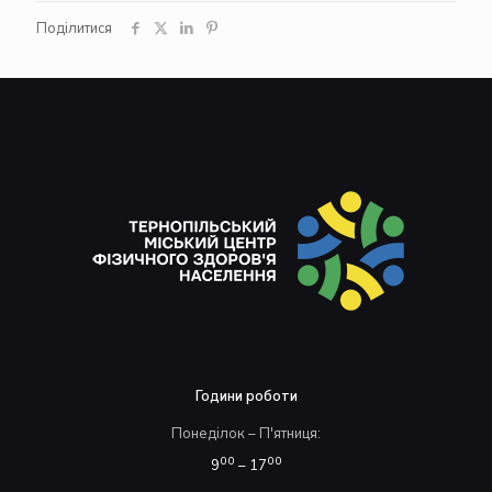
Поділитися
Години роботи
Понеділок – П'ятниця:
00
00
9
– 17