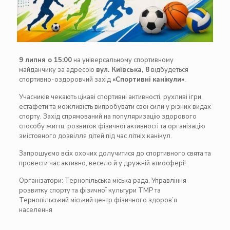
9 липня о 15:00
на універсальному спортивному
майданчику за адресою
вул. Київська, 8
відбудеться
спортивно-оздоровчий захід
«Спортивні канікули»
.
Учасників чекають цікаві спортивні активності, рухливі ігри,
естафети та можливість випробувати свої сили у різних видах
спорту. Захід спрямований на популяризацію здорового
способу життя, розвиток фізичної активності та організацію
змістовного дозвілля дітей під час літніх канікул.
Запрошуємо всіх охочих долучитися до спортивного свята та
провести час активно, весело й у дружній атмосфері!
Організатори:
Тернопільська міська рада
,
Управління
розвитку спорту та фізичної культури ТМР та
Тернопільський міський центр фізичного здоров’я
населення