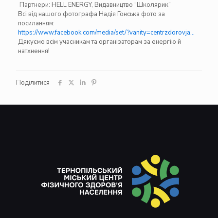
Партнери:
HELL ENERGY
,
Видавництво “Школярик”
Всі від нашого фотографа
Надія Гонська
фото за
посиланням:
https://www.facebook.com/media/set/?vanity=centrzdorovja…
Дякуємо всім учасникам та організаторам за енергію й
натхнення!
Поділитися