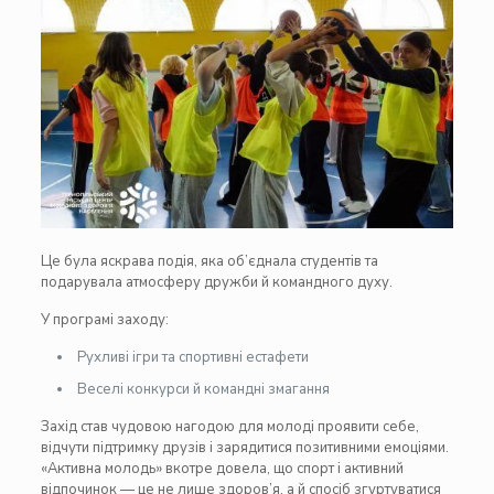
Це була яскрава подія, яка об’єднала студентів та
подарувала атмосферу дружби й командного духу.
У програмі заходу:
Рухливі ігри та спортивні естафети
Веселі конкурси й командні змагання
Захід став чудовою нагодою для молоді проявити себе,
відчути підтримку друзів і зарядитися позитивними емоціями.
«Активна молодь» вкотре довела, що спорт і активний
відпочинок — це не лише здоров’я, а й спосіб згуртуватися