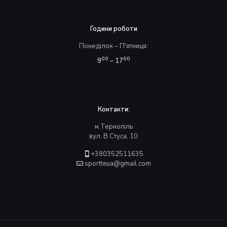
Години роботи
Понеділок – П'ятниця:
00
00
9
– 17
Контакти:
м.Тернопіль
вул. В.Стуса, 10
+380352511635
sportteua@gmail.com