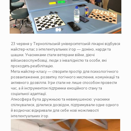
23 червня у Тернопільській університетській лікарні відбувся
майстер‑клас з інтелектуальних ігор — доміно, нарди та
шашки. Учасниками стали ветерани війни, діючі
військовослужбовці, люди з інвалідністю та особи, які
проходять реабілітацію.
Мета майстер‑класу — створити простір для психологічного
розвантаження, розвитку логічного мислення, комунікації та
активного дозвілля. Ігри стали не лише способом провести
час, а й інструментом підтримки емоційного стану та
соціальної адаптації.
Атмосфера була дружньою та невимушеною: учасники
спілкувалися, ділилися досвідом, підтримували одне одного
й водночас відкривали для себе нові можливості
інтелектуальних ігор.