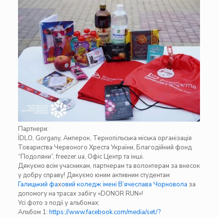
Партнери:
ЇDLO,
Gorgany
, Амперок,
Тернопільська міська організація
Товариства Червоного Хреста України
,
Благодійний фонд
“Подоляни”
,
freezer.ua
, Офіс Центр та інші.
Дякуємо всім учасникам, партнерам та волонтерам за внесок
у добру справу! Дякуємо юним активним студентам
Галицький фа
х
овий коледж імені В’ячеслава Чорновола
за
допомогу на трасах забігу «DONOR RUN»!
Усі фото з події у альбомах:
Альбом 1:
https://www.facebook.com/media/set/?