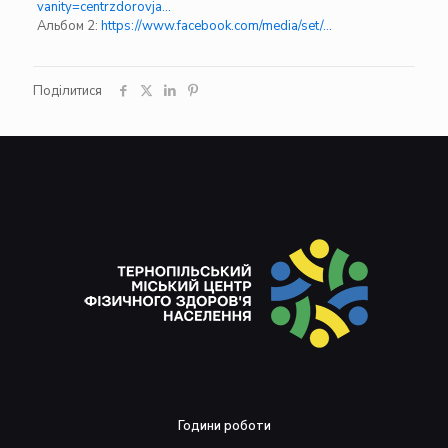
vanity=centrzdorovja…
Альбом 2:
https://www.facebook.com/media/set/…
Поділитися
Години роботи