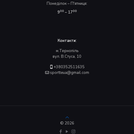
Понеділок – П'ятниця:
00
00
9
– 17
Контакти:
м.Тернопіль
вул. В.Стуса, 10
+380352511635
sportteua@gmail.com
© 2026