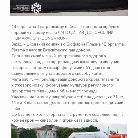
14 червня на Театральному майдані Тернополя відбувся
перший у нашому місті БЛАГОДІЙНИЙ ДОНОРСЬКИЙ
ПІВМАРАФОН «DONOR RUN»
Захід ініційований компанією
Біофарма Плазма / Biopharma
Plasma
з нагоди Всесвітнього дня донора.
Тернопільський міський центр фізичного здоров’я
населення
з радістю підтримав дану ініціативу та виступив
співорганізатором півмарафону, який об’єднав сотні
шанувальників бігу та здорового способу життя.
Мета забігу — популяризація донорства крові, плазми та
кісткового мозку, формування культури регулярного
донорства та підвищення обізнаності громади.
Учасники мали змогу випробувати себе на дистанціях 21 км,
11 км, 3 км, а також для юних тернополян провели дитячий
забіг.
Це був день, коли спорт став інструментом соціальної місії, а
кожен крок — символом підтримки та єдності.