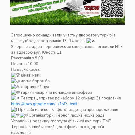
Запрошуємо команди взяти участь у дворовому турнірі з
міні-футболу серед юнаків 13–14 років!
9 червня стадіон Тернопільської спеціалізованої школи № 7
за адресою вул. Юності, 11
Реєстрація з 9.00
Початок 10.00
На вас чекають:
цікаві матчі
чесна боротьба
спортивний дух
гарний настрій та командна атмосфера
Реєстрація триває до набору 12 команд! За посилання
https://docs.google.com/…/1sD…/edit
При собі мати копію (фото) свідотцва про народження
Організатори:
Тернопільська міська рада
Управління розвитку с
п
орту та фізичної культури ТМР
Тернопільський міський центр фізичного здоров’я
населення