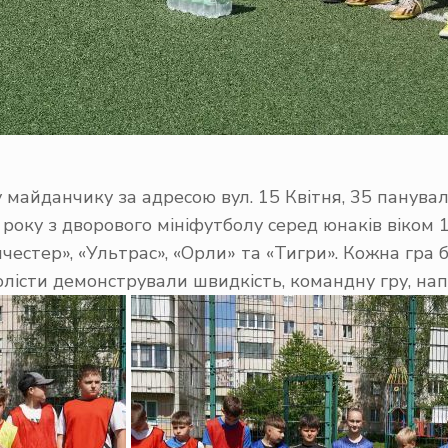
 майданчику за адресою вул. 15 Квітня, 35 панув
року з дворового мініфутболу серед юнаків віком 1
честер», «Ультрас», «Орли» та «Тигри». Кожна гра 
лісти демонстрували швидкість, командну гру, нап