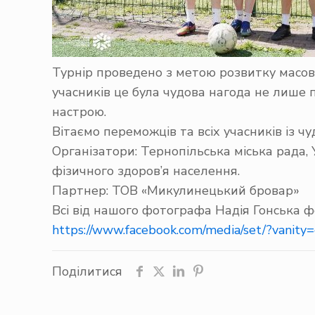
Турнір проведено з метою розвитку масовог
учасників це була чудова нагода не лише 
настрою.
Вітаємо переможців та всіх учасників із 
Організатори:
Тернопільська міська рада
,
фізичного здоров’я населення
.
Партнер: ТОВ «Микулинецький бровар»
Всі від нашого фотографа
Надія Г
о
нська
фо
https://www.facebook.com/media/set/?vanity=
Поділитися