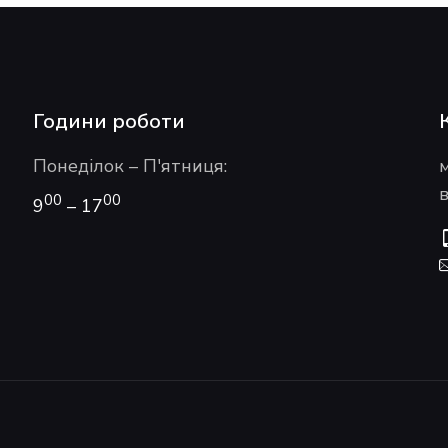
Години роботи
Понеділок – П'ятниця:
в
00
00
9
– 17