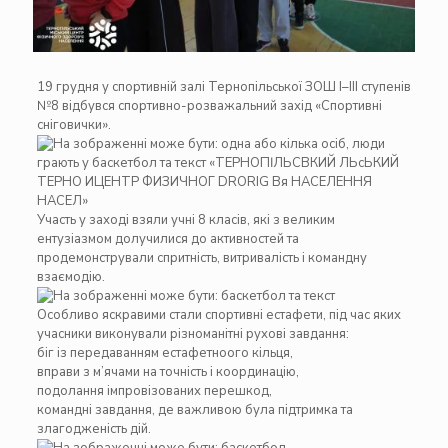
19 грудня у спортивній залі Тернопільської ЗОШ І–ІІІ ступенів
№8 відбувся спортивно-розважальний захід «Спортивні
сніговички».
Участь у заході взяли учні 8 класів, які з великим
ентузіазмом долучилися до активностей та
продемонстрували спритність, витривалість і командну
взаємодію.
Особливо яскравими стали спортивні естафети, під час яких
учасники виконували різноманітні рухові завдання:
біг із передаванням естафетноого кільця,
вправи з м’ячами на точність і координацію,
подолання імпровізованих перешкод,
командні завдання, де важливою була підтримка та
злагодженість дій.