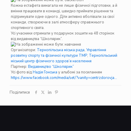
Кожна естафета вимагала не лише фізичної підготовки, а й
вміння працювати в команді, швидко приймати рішення та
підтримувати одне одного. Діти активно вболівали за свої
команди, створюючи в залі атмосферу справжнього
спортивного свята.
Усі учасники отримали у подарунок зошити на 48 сторінок
від видавництва “Школярик”.
Організатори:
Тернопільська міська рада
,
Управління
розвитку спорту та фізичної культури ТМР
,
Тернопільський
міський центр фізичного здоров’я населення
Партнер:
Видавництво “Школярик”
Усі фото від
Надія Гонська
у альбомі за посиланням
https://www.facebook.com/media/set/?vanity=centrzdorovja…
Поділитися